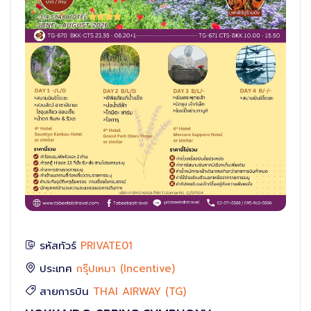
รัสเซีย
กรุ๊ปท่องเที่ยวประจำปี
ติดต่อเรา
กรุ๊ปส่งเสริมการขาย
ตุรกี
ไต้หวัน
พม่า
นิวซีแลนด์
ตะวันออกกลาง
รหัสทัวร์
PRIVATE01
สิงคโปร์
ประเทศ
กรุ๊ปเหมา (Incentive)
จอร์เจีย
สายการบิน
THAI AIRWAY (TG)