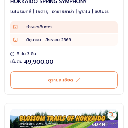
HOKKAIDO SPRING SYMPHONY
ไทย
โนโบริเบทสึ | โอตารุ | อาซาฮียาม่า | ฟูราโน่ | ซัปโปโร
เกาหลี
กำหนดเดินทาง
มิถุนายน - สิงหาคม 2569
5 วัน 3 คืน
49,900.00
เริ่มต้น
ดูรายละเอียด