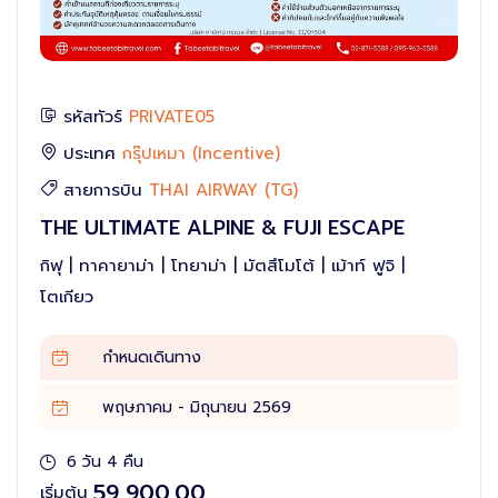
รหัสทัวร์
PRIVATE05
ประเทศ
กรุ๊ปเหมา (Incentive)
สายการบิน
THAI AIRWAY (TG)
THE ULTIMATE ALPINE & FUJI ESCAPE
กิฟุ | ทาคายาม่า | โทยาม่า | มัตสึโมโต้ | เม้าท์ ฟูจิ |
โตเกียว
กำหนดเดินทาง
พฤษภาคม - มิถุนายน 2569
6 วัน 4 คืน
59,900.00
เริ่มต้น