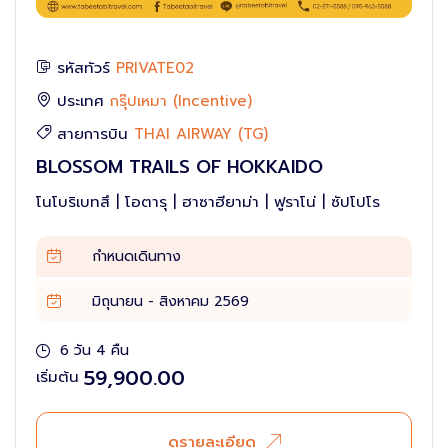
รหัสทัวร์
PRIVATE02
ประเทศ
กรุ๊ปเหมา (Incentive)
สายการบิน
THAI AIRWAY (TG)
BLOSSOM TRAILS OF HOKKAIDO
โนโบริเบทสึ | โอตารุ | ฮาซาฮียาม่า | ฟูราโน่ | ซัปโปโร
กำหนดเดินทาง
มิถุนายน - สิงหาคม 2569
6 วัน 4 คืน
59,900.00
เริ่มต้น
ดูรายละเอียด