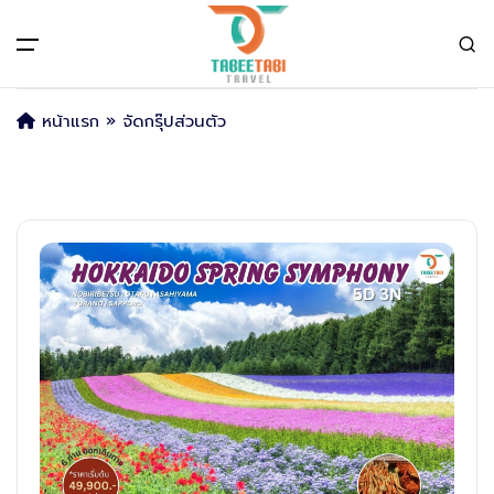
All filters
Main Menu
หน้าแรก
»
จัดกรุ๊ปส่วนตัว
หน้าแรก
ทัวร์ต่างประเทศ
Back
Back
Back
ญี่ปุ่น
จัดกรุ๊ปส่วนตัว
กรุ๊ปเหมา (Incentive)
ญีุ่ปุ่น
ยุโรป
กรุ๊ปศึกษาดูงาน
แพคเกจทัวร์
โรงแรมที่พัก
ตั๋วรถไฟ JR Pass
จีน
กรุ๊ปประชุมสัมมนา
บริการอื่นๆ
เวียดนาม
กรุ๊ปครอบครัว
เกี่ยวกับเรา