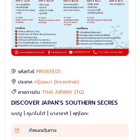
รหัสทัวร์
PRIVATE03
ประเทศ
กรุ๊ปเหมา (Incentive)
สายการบิน
THAI AIRWAY (TG)
DISCOVER JAPAN่’S SOUTHERN SECRES
เบปปู | คุมาโมโต้ | นางาซากิ | ฟุกุโอกะ
กำหนดเดินทาง