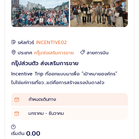
รัสเซีย
กรุ๊ปท่องเที่ยวประจำปี
ติดต่อเรา
กรุ๊ปส่งเสริมการขาย
ตุรกี
ไต้หวัน
รหัสทัวร์
INCENTIVE02
ประเทศ
กรุ๊ปส่งเสริมการขาย
สายการบิน
พม่า
กรุ๊ปส่วนตัว ส่งเสริมการขาย
Incentive Trip ที่ออกแบบมาเพื่อ “เป้าหมายองค์กร”
นิวซีแลนด์
ไม่ใช่แค่การเที่ยว...แต่คือการสร้างแรงบันดาลใจ
ตะวันออกกลาง
กำหนดเดินทาง
สิงคโปร์
มกราคม - ธันวาคม
จอร์เจีย
0.00
เริ่มต้น