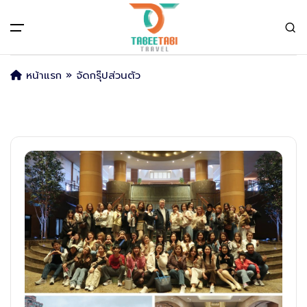
All filters
Main Menu
หน้าแรก
»
จัดกรุ๊ปส่วนตัว
หน้าแรก
ทัวร์ต่างประเทศ
Back
Back
Back
ญี่ปุ่น
จัดกรุ๊ปส่วนตัว
กรุ๊ปเหมา (Incentive)
ญีุ่ปุ่น
ยุโรป
กรุ๊ปศึกษาดูงาน
แพคเกจทัวร์
โรงแรมที่พัก
ตั๋วรถไฟ JR Pass
จีน
กรุ๊ปประชุมสัมมนา
บริการอื่นๆ
เวียดนาม
กรุ๊ปครอบครัว
เกี่ยวกับเรา