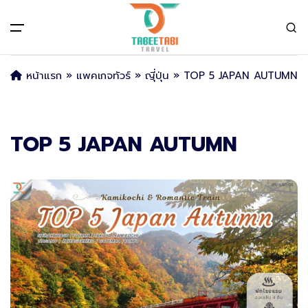
All filters
Main Menu
หน้าแรก
»
แพคเกจทัวร์
»
ญีุ่ปุ่น
»
TOP 5 JAPAN AUTUMN
หน้าแรก
ทัวร์ต่างประเทศ
Back
Back
Back
TOP 5 JAPAN AUTUMN
ญี่ปุ่น
จัดกรุ๊ปส่วนตัว
กรุ๊ปเหมา (Incentive)
ญีุ่ปุ่น
ยุโรป
กรุ๊ปศึกษาดูงาน
แพคเกจทัวร์
โรงแรมที่พัก
ตั๋วรถไฟ JR Pass
จีน
กรุ๊ปประชุมสัมมนา
บริการอื่นๆ
เวียดนาม
กรุ๊ปครอบครัว
เกี่ยวกับเรา