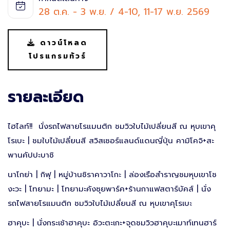
28 ต.ค. - 3 พ.ย. / 4-10, 11-17 พ.ย. 2569
ไทย
เกาหลี
ดาวน์โหลด
โปรแกรมทัวร์
รายละเอียด
ไฮไลท์!! นั่งรถไฟสายโรแมนติก ชมวิวใบไม้เปลี่ยนสี ณ หุบเขาคุ
โรเบะ | ชมใบไม้เปลี่ยนสี สวิสเซอร์แลนด์แดนญี่ปุ่น คามิโคจิ+สะ
พานคัปปะบาชิ
นาโกย่า | กิฟุ | หมู่บ้านชิราคาวาโกะ | ล่องเรือสำราญชมหุบเขาโช
งะวะ | โทยามะ | โทยามะคังซุยพาร์ค+ร้านกาแฟสตาร์บัคส์ | นั่ง
รถไฟสายโรแมนติก ชมวิวใบไม้เปลี่ยนสี ณ หุบเขาคุโรเบะ
ฮาคุบะ | นั่งกระเช้าฮาคุบะ อิวะตะเกะ+จุดชมวิวฮาคุบะเมาท์เทนฮาร์