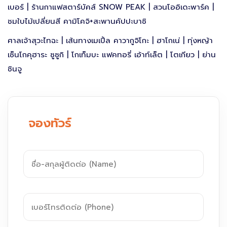
เบอร์ | ร้านกาแฟสตาร์บัคส์ SNOW PEAK | สวนโออิเดะพาร์ค |
ชมใบไม้เปลี่ยนสี คามิโคจิ+สะพานคัปปะบาชิ
ศาลเจ้าสุวะไทฉะ | เส้นทางเมเปิ้ล คาวากูจิโกะ | ฮาโกเน่ | ทุ่งหญ้า
เซ็นโกคุฮาระ ซูซูกิ | โกเท็มบะ แฟคทอรี่ เอ้าท์เล็ต | โตเกียว | ย่าน
ชินจู
จองทัวร์