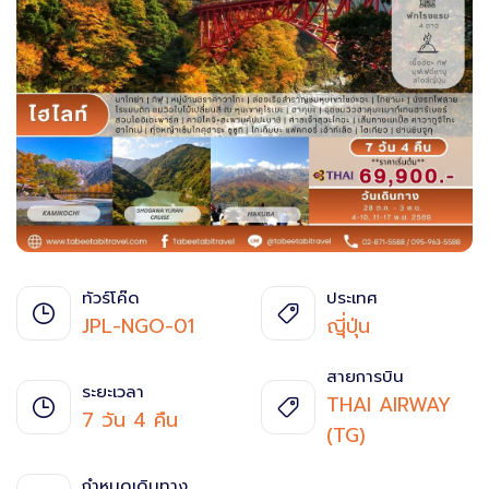
รัสเซีย
กรุ๊ปท่องเที่ยวประจำปี
ติดต่อเรา
กรุ๊ปส่งเสริมการขาย
ตุรกี
ไต้หวัน
พม่า
นิวซีแลนด์
ทัวร์โค๊ด
ประเทศ
JPL-NGO-01
ญีุ่ปุ่น
ตะวันออกกลาง
สายการบิน
ระยะเวลา
สิงคโปร์
THAI AIRWAY
7 วัน 4 คืน
(TG)
จอร์เจีย
กำหนดเดินทาง